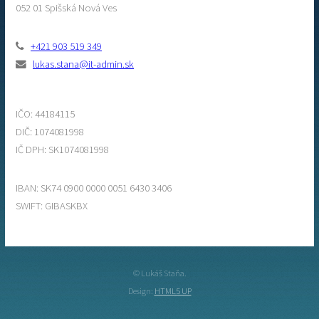
052 01 Spišská Nová Ves
+421 903 519 349
lukas.stana@it-admin.sk
IČO: 44184115
DIČ: 1074081998
IČ DPH: SK1074081998
IBAN: SK74 0900 0000 0051 6430 3406
SWIFT: GIBASKBX
© Lukáš Staňa.
Design:
HTML5 UP